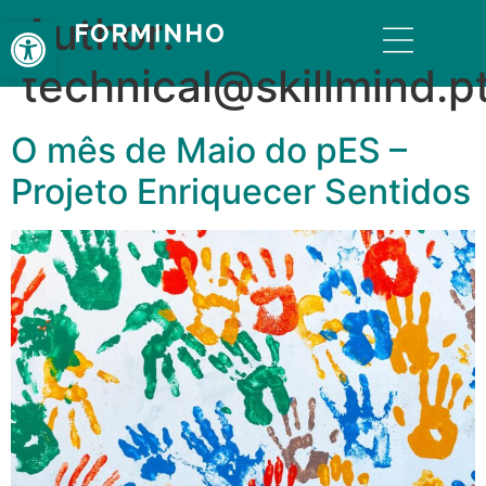
Author:
Open toolbar
technical@skillmind.p
O mês de Maio do pES –
Projeto Enriquecer Sentidos