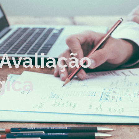
 Avaliação
gica