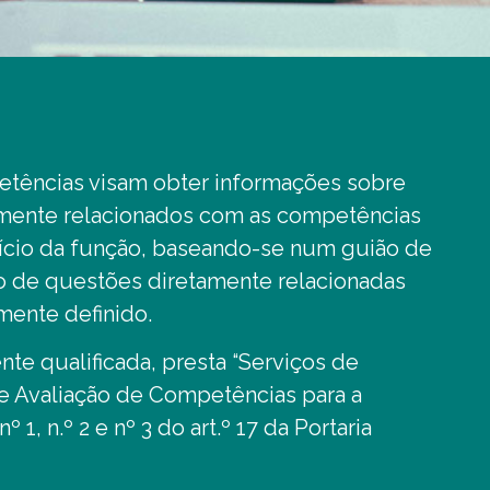
etências visam obter informações sobre
amente relacionados com as competências
cício da função, baseando-se num guião de
o de questões diretamente relacionadas
mente definido.
te qualificada, presta “Serviços de
de Avaliação de Competências para a
1, n.º 2 e nº 3 do art.º 17 da Portaria