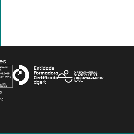
es
15
15