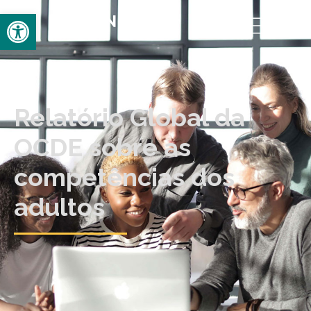
Open toolbar
Relatório Global da
OCDE sobre as
competências dos
adultos